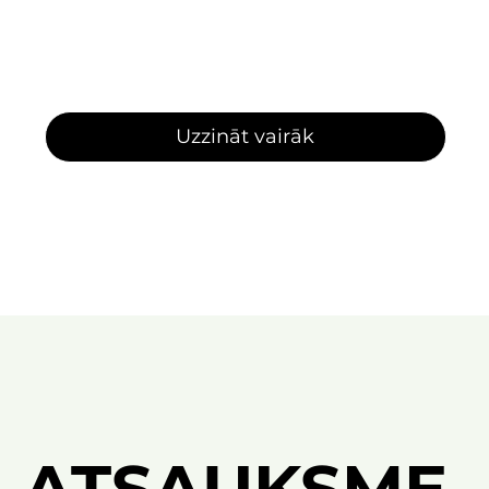
Logic Pro
Ableton Live
FL Studio
Uzzināt vairāk
ATSAUKSME