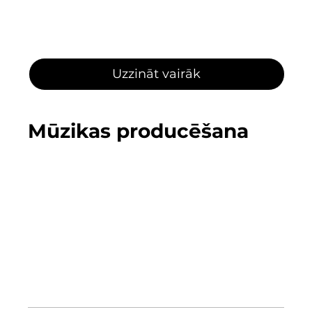
Pamata
Dienas
Nakts
Uzzināt vairāk
Mūzikas producēšana
Mūzikas producēšanas kursi sniegs Tev
iespēju iepazīt visus dziesmas
rakstīšanas etapus. Mēs palīdzēsim
sasniegt jaunu līmeni mūzikas
producēšanā un parādīsim, kā kvalitatīvi
realizēt savu ideju un nokļūt līdz savai
pirmā ieraksta izdošanai.