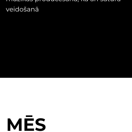
veidošanā
MĒS