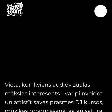
TOWN
TOWN
Vieta, kur ikviens audiovizuālās
mākslas interesents - var pilnveidot
un attīstīt savas prasmes DJ kursos,
mūzikas producēšanā, kā arī satura