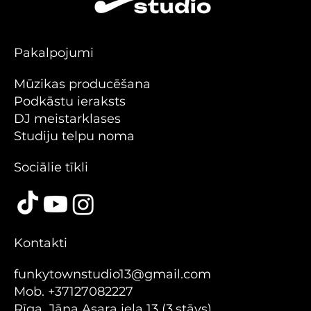
Pakalpojumi
Mūzikas producēšana
Podkāstu ieraksts
DJ meistarklases
Studiju telpu noma
Sociālie tīkli
Kontakti
funkytownstudio13@gmail.com
Mob. +37127082227
Rīga, Jāņa Asara iela 13 (3.stāvs)