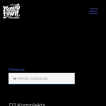
Tehnikas
noma
Kategorija
DJ Komplekts